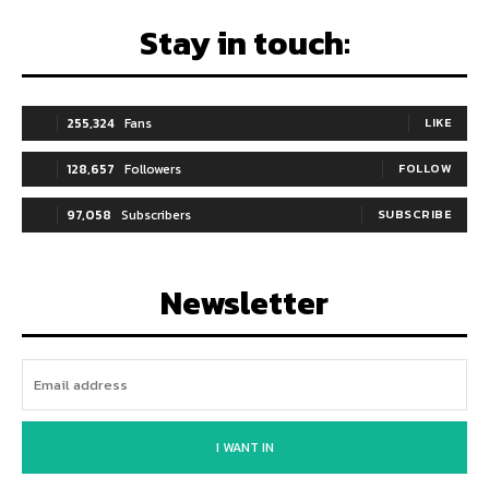
Stay in touch:
255,324
Fans
LIKE
128,657
Followers
FOLLOW
97,058
Subscribers
SUBSCRIBE
Newsletter
I WANT IN