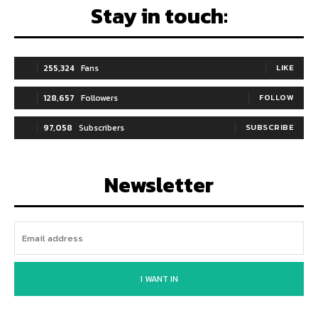
Stay in touch:
255,324
Fans
LIKE
128,657
Followers
FOLLOW
97,058
Subscribers
SUBSCRIBE
Newsletter
I WANT IN