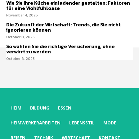
Wie Sie Ihre Küche einladender gestalten: Faktoren
für eine Wohlfühloase
November 4, 2025
Die Zukunft der Wirtschaft: Trends, die Sie nicht
ignorieren können
October 8, 2025
So wählen Sie die richtige Versicherung, ohne
verwirrt zu werden
October 8, 2025
HEIM
BILDUNG
ESSEN
HEIMWERKERARBEITEN
LEBENSSTIL
MODE
REISEN
TECHNIK
WIRTSCHAFT
KONTAKT